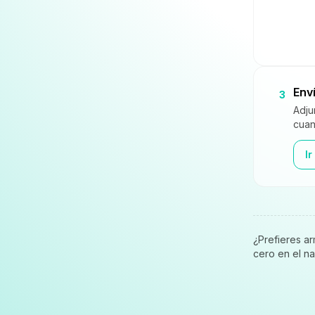
Env
3
Adju
cuan
Ir
¿Prefieres arm
cero en el n