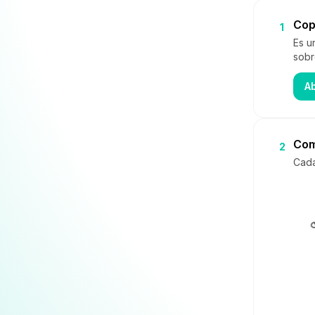
Copi
1
Es u
sobr
Ab
Com
2
Cada