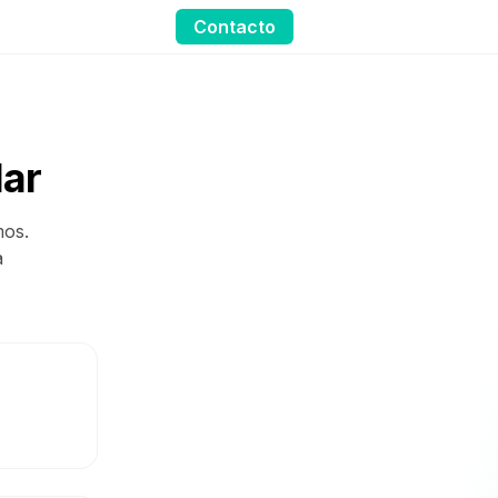
Contacto
lar
mos.
a