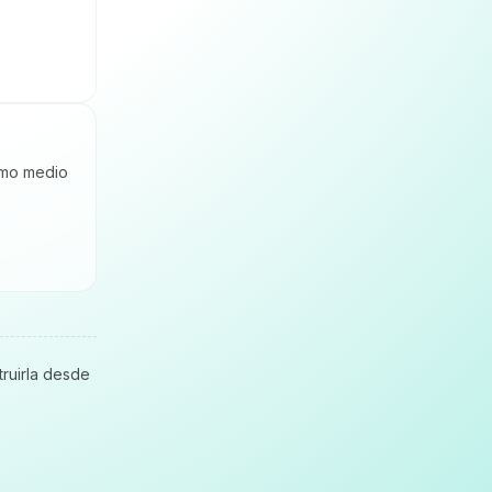
ismo medio
truirla desde