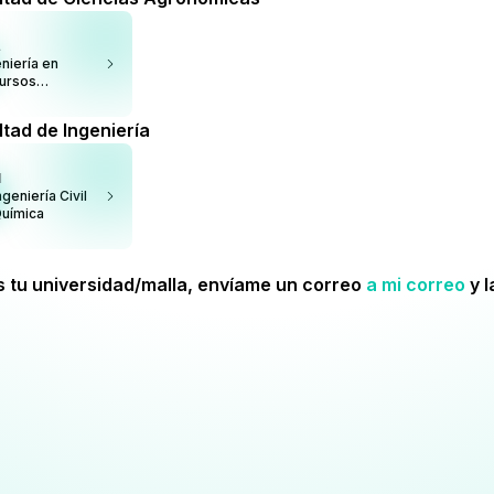
A
niería en
ursos
urales
ovables
tad de Ingeniería
I
ngeniería Civil
uímica
s tu universidad/malla, envíame un correo
a mi correo
y 