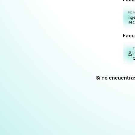
FC
Inge
Rec
Nat
Ren
Facul
F
I
Q
Si no encuentra