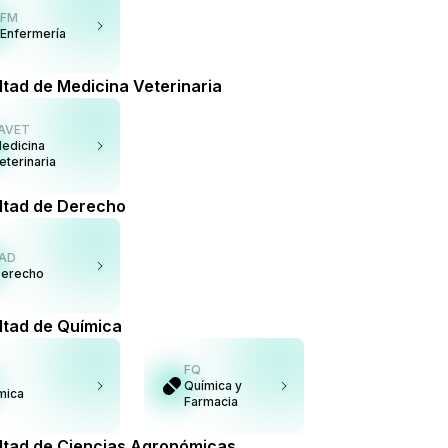
FM
Enfermería
ltad de Medicina Veterinaria
AVET
edicina
eterinaria
ltad de Derecho
AD
erecho
ltad de Química
FQ
Química y
mica
Farmacia
ltad de Ciencias Agronómicas