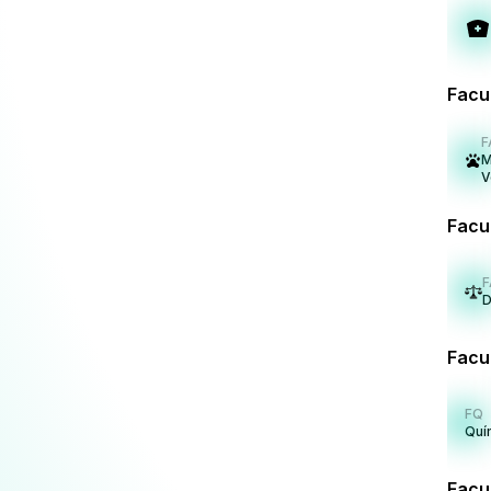
Facu
F
M
V
Facu
F
D
Facu
FQ
Quí
Facu